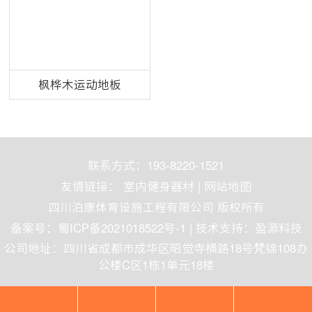
枫桦木运动地板
联系方式：193-8220-1521
友情链接：
室内健身器材
|
网站地图
四川泊康体育设施工程有限公司 版权所有
备案号：
蜀ICP备2021018522号-1
| 技术支持：
盈源科技
公司地址：四川省成都市成华区昭觉寺横路18号梵锦108办
公楼C区1栋1单元18楼