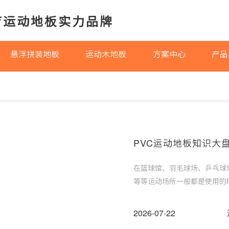
育运动地板实力品牌
悬浮拼装地板
运动木地板
方案中心
产品
PVC运动地板知识大
在篮球馆、羽毛球场、乒乓球
等等运动场所一般都是使用的
效果，又能保证运动者的健康
选对地板。
2026-07-22