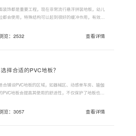
面装饰都是重要工程，现在非常流行悬浮拼装地板，幼儿
位都会使用，特殊结构可以起到很好的缓冲作用，有效地
危，放心又舒适。悬浮拼装地板厂家泊康体育教你买优质
浏览：2532
查看详情
选择合适的PVC地板？
适合铺设PVC地板的区域，如器械区、动感单车房、瑜伽
的PVC地板会提高其使用的舒适性，不仅保护了地板也保
区域应怎样选择合适的PVC地板呢？
浏览：3057
查看详情