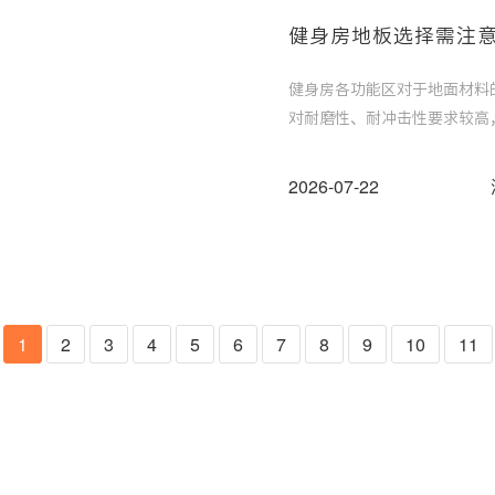
健身房地板选择需注
健身房各功能区对于地面材料
对耐磨性、耐冲击性要求较高
以肯定不能用一样的地板，那
2026-07-22
1
2
3
4
5
6
7
8
9
10
11