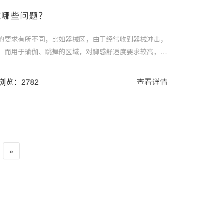
意哪些问题？
的要求有所不同，比如器械区，由于经常收到器械冲击，
，而用于瑜伽、跳舞的区域，对脚感舒适度要求较高，所
么，选择健身房地板应该注意哪些问题？
浏览：2782
查看详情
»