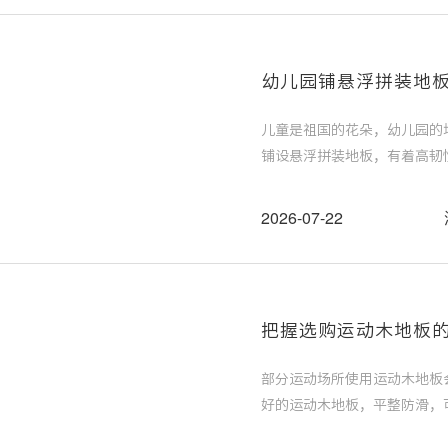
幼儿园铺悬浮拼装地
儿童是祖国的花朵，幼儿园的
铺设悬浮拼装地板，有着高韧
不合规的地板产品，结果用一
理，麻烦不断，那么幼儿园铺
2026-07-22
把握选购运动木地板
部分运动场所使用运动木地板
好的运动木地板，平整防滑，
了选购木地板的三个重要维度