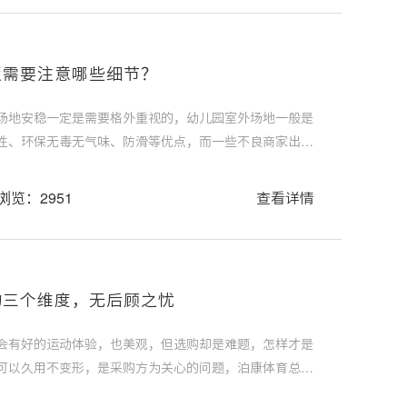
板需要注意哪些细节？
场地安稳一定是需要格外重视的，幼儿园室外场地一般是
性、环保无毒无气味、防滑等优点，而一些不良商家出售
段时间后就出现褪色、起包等问题，事后还找不到人处
装悬浮地板需要注意哪些细节才能无后顾之忧呢？
浏览：2951
查看详情
的三个维度，无后顾之忧
会有好的运动体验，也美观，但选购却是难题，怎样才是
可以久用不变形，是采购方为关心的问题，泊康体育总结
，把握好无后顾之忧。