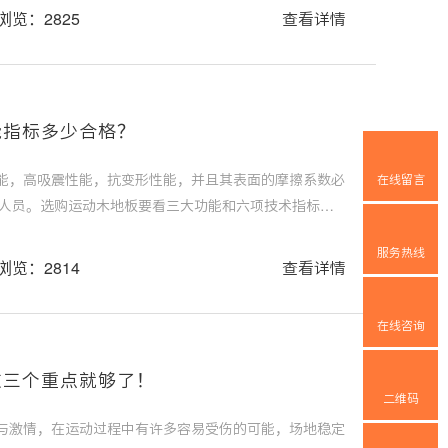
浏览：2825
查看详情
能指标多少合格？
能，高吸震性能，抗变形性能，并且其表面的摩擦系数必
在线留言
护运动人员。选购运动木地板要看三大功能和六项技术指标，
木地板的吸震指标知识。
服务热线
浏览：2814
查看详情
在线咨询
这三个重点就够了！
二维码
与激情，在运动过程中有许多容易受伤的可能，场地稳定