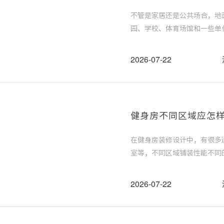
不管是家居还是公共场合，地
园、学校、体育场馆和一些单
保护人的脚踝等身体部位的安
地板，赶紧收藏学习。
2026-07-22
健身房不同区域应怎样
在健身房装修设计中，有很多
室等，不同区域铺装性能不同
护了使用者。那么健身房不同
2026-07-22