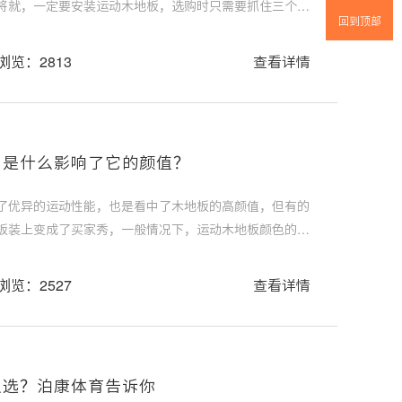
将就，一定要安装运动木地板，选购时只需要抓住三个重
回到顶部
浏览：2813
查看详情
，是什么影响了它的颜值？
了优异的运动性能，也是看中了木地板的高颜值，但有的
板装上变成了买家秀，一般情况下，运动木地板颜色的选
果以及体育器材的配置来进行选择。
浏览：2527
查看详情
么选？泊康体育告诉你