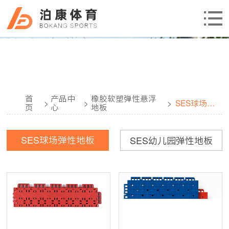
首
产品中
橡胶软塑弹性悬浮
>
>
>
SES球场弹
页
心
地板
性地板
SES球场弹性地板
SES幼儿园弹性地板