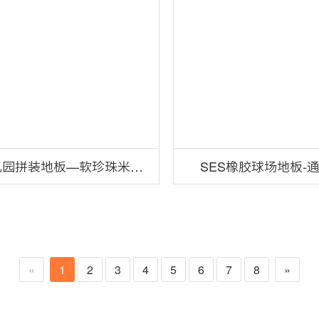
儿园拼装地板—软珍珠米字
SES橡胶球场地板-
纹一代
«
1
2
3
4
5
6
7
8
»