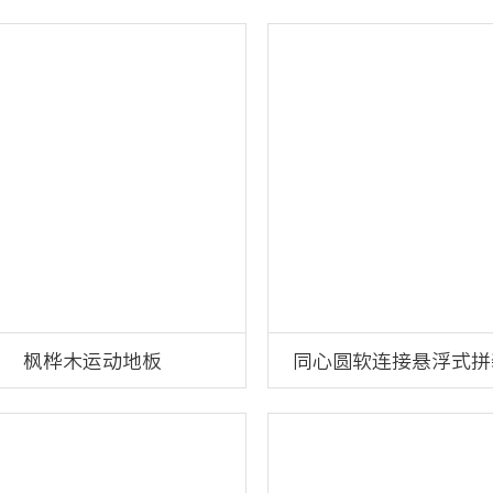
胶
枫桦木运动地板
同心圆软连接悬浮式拼