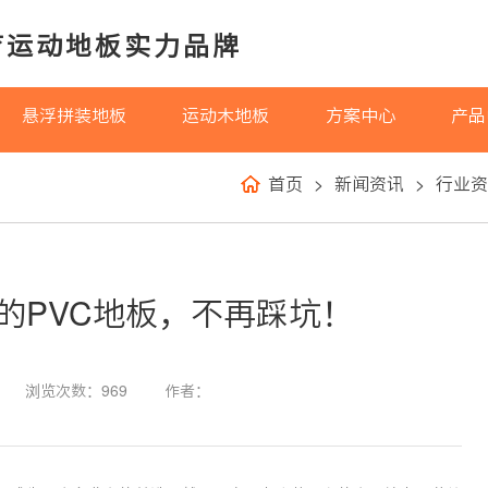
育运动地板实力品牌
悬浮拼装地板
运动木地板
方案中心
产品
首页
>
新闻资讯
>
行业资
的PVC地板，不再踩坑！
浏览次数：969
作者：