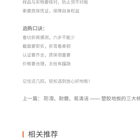
样品与实物要核对，防止货不对板
索要质保凭证，保障自身权益
选购口诀：
看切折闻摸测，六步不能少
截面要密实，折弯看柔韧
认证要齐全，质保很重要
价格要合理，太低有蹊跷
记住这几招，轻松选到放心好地板！
上一篇：
防滑、耐磨、易清洁 —— 塑胶地板的三大核心竞争力解
相关推荐