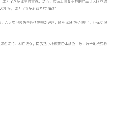
性，成为了众多业主的首选。然而，市面上良莠不齐的产品让人眼花缭
C地板，成为了许多消费者的“痛点”。
，六大实战技巧帮你快速辨别好坏，避免掉进“低价陷阱”，让你买得
往颜色发污、材质混杂。同质透心地板要通体颜色一致，复合地板要看