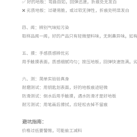
✅ 好的地板：弯曲自如，回弹迅速，折痕处无发白
❌ 劣质地板：过硬易脆，或过软无弹性，折痕处明显发白
四、闻：辨别气味知污染
取样品闻一闻，好的产品只有轻微塑料味，无刺鼻异味。如
五、摸：手感质感辨优劣
用手触摸表面，质感细腻均匀；按压地板，回弹快速饱满。
六、测：简单实验验真身
耐磨测试：用钥匙划表面，好的地板痕迹轻微
防滑测试：倒水后用手触摸，遇水防滑才是好地板
耐污测试：用笔画后擦拭，应轻松去掉不留痕
避坑指南：
价格过低要警惕，可能偷工减料