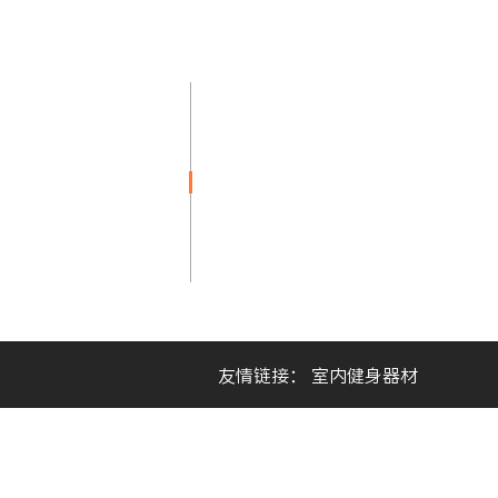
添加微信
微信公众号
楼C区1栋1单元18楼
友情链接：
室内健身器材