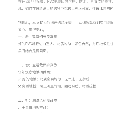
在运动场地板块，PVC地胶因其耐磨、防水、易清洁的特
乱，如何在琳琅满目的选项中挑选出真正可靠、性价比高的PV
别担心，本文将为你揭开选购秘籍——从细致观察到实用测试
放心、用得安心。
一、看：观察细节见真章
好的PVC地板切口整齐、材质均匀，颜色自然。劣质地板往
层间结合是否紧密。
二、切：查看截面辨真伪
仔细观察地板横截面：
✅ 好的地板：材质密实均匀，无气泡、无杂质
❌ 劣质地板：可见明显气泡、颗粒杂质，材质疏松
三、折：测试柔韧知品质
用手弯曲地板样品：