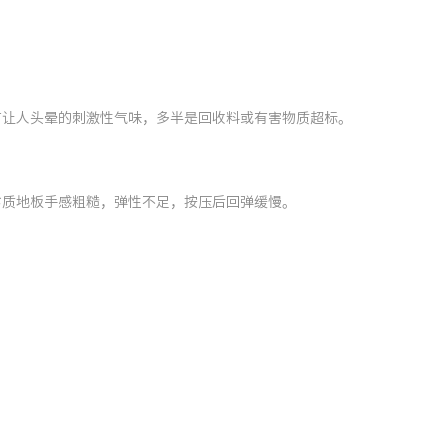
有让人头晕的刺激性气味，多半是回收料或有害物质超标。
劣质地板手感粗糙，弹性不足，按压后回弹缓慢。